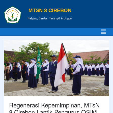
MTSN 8 CIREBON
Religius, Cerdas, Terampil, & Unggul
Regenerasi Kepemimpinan, MTsN
8 Cirebon Lantik Pengurus OSIM